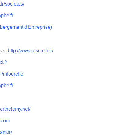
fr/societes/
phe.fr
ébergement d'Entreprise)
se :
http://www.oise.cci.fr/
i.fr
r/infogreffe
phe.fr
erthelemy.net/
.com
am.fr/