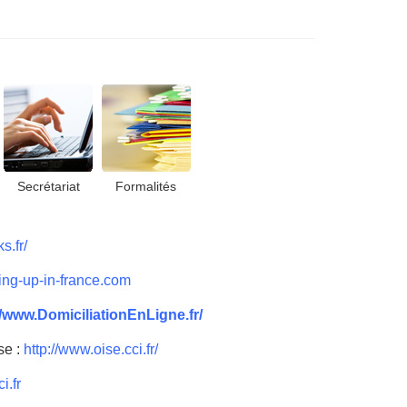
Secrétariat
Formalités
s.fr/
ing-up-in-france.com
//www.DomiciliationEnLigne.fr/
se :
http://www.oise.cci.fr/
i.fr