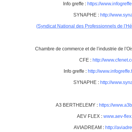
Info greffe :
https://www.infogreffe.
SYNAPHE :
http://www.syna
(Syndicat National des Professionnels de l'H
Chambre de commerce et de l'industrie de l'Oi
CFE :
http://www.cfenet.cc
Info greffe :
http://www.infogreffe.f
SYNAPHE :
http://www.syna
A3 BERTHELEMY :
https://www.a3b
AEV FLEX :
www.aev-flex
AVIADREAM :
http://aviadre